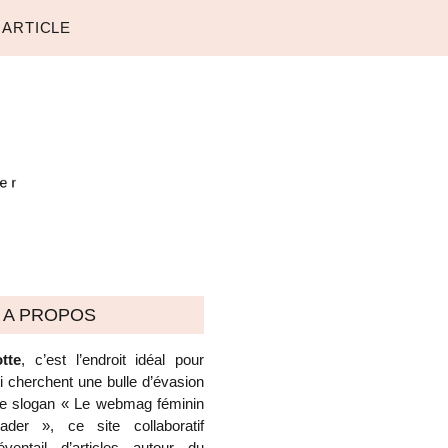
 ARTICLE
A PROPOS
tte
, c’est l’endroit idéal pour
ui cherchent une bulle d’évasion
 le slogan « Le webmag féminin
der », ce site collaboratif
ventail d’articles autour du