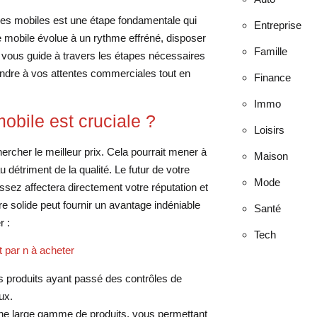
ones mobiles est une étape fondamentale qui
Entreprise
e mobile évolue à un rythme effréné, disposer
Famille
le vous guide à travers les étapes nécessaires
pondre à vos attentes commerciales tout en
Finance
Immo
obile est cruciale ?
Loisirs
ercher le meilleur prix. Cela pourrait mener à
Maison
détriment de la qualité. Le futur de votre
Mode
ssez affectera directement votre réputation et
re solide peut fournir un avantage indéniable
Santé
r :
Tech
t par n à acheter
s produits ayant passé des contrôles de
ux.
une large gamme de produits, vous permettant