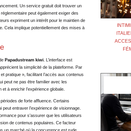
nancement. Un service gratuit doit trouver un
n réglementaire peut également exiger des
teurs expriment un intérêt pour le maintien de
INTIM
ce. Cela implique potentiellement des mises à
ITALI
ACCESS
le
FÉ
 de
Papadustream kiwi
. L’interface est
apprécient la simplicité de la plateforme. Par
t pratique », facilitant l’accès aux contenus
ui peut ne pas être familier avec les
 et à enrichir l’expérience globale.
 périodes de forte affluence. Certains
ui peut entraver l’expérience de visionnage.
rformance pour s’assurer que les utilisateurs
ffusion de contenus populaires. Ce facteur
ns un marché où la concurrence est rude.