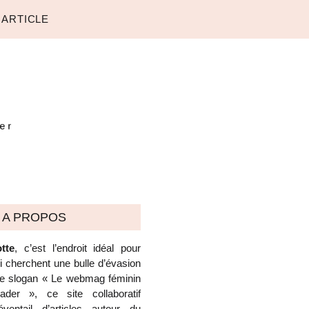
 ARTICLE
A PROPOS
tte
, c’est l’endroit idéal pour
ui cherchent une bulle d’évasion
 le slogan « Le webmag féminin
der », ce site collaboratif
ventail d’articles autour du