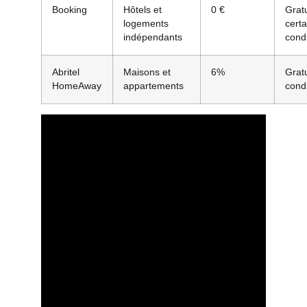
Booking
Hôtels et
0 €
Grat
logements
cert
indépendants
condi
Abritel
Maisons et
6%
Grat
HomeAway
appartements
condi