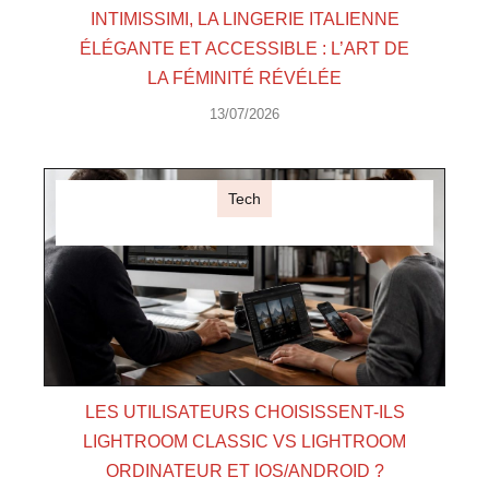
INTIMISSIMI, LA LINGERIE ITALIENNE
ÉLÉGANTE ET ACCESSIBLE : L’ART DE
LA FÉMINITÉ RÉVÉLÉE
13/07/2026
Tech
LES UTILISATEURS CHOISISSENT-ILS
LIGHTROOM CLASSIC VS LIGHTROOM
ORDINATEUR ET IOS/ANDROID ?