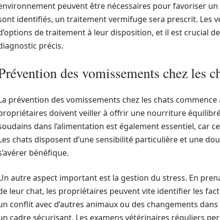
environnement peuvent être nécessaires pour favoriser un ca
sont identifiés, un traitement vermifuge sera prescrit. Les 
d’options de traitement à leur disposition, et il est crucial
diagnostic précis.
Prévention des vomissements chez les c
La prévention des vomissements chez les chats commence a
propriétaires doivent veiller à offrir une nourriture équilibr
soudains dans l’alimentation est également essentiel, car c
Les chats disposent d’une sensibilité particulière et une d
s’avérer bénéfique.
Un autre aspect important est la gestion du stress. En pre
de leur chat, les propriétaires peuvent vite identifier les fac
un conflit avec d’autres animaux ou des changements dans l
un cadre sécurisant. Les examens vétérinaires réguliers per