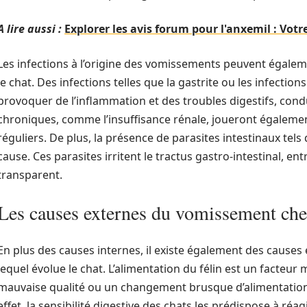
A lire aussi :
Explorer les avis forum pour l'anxemil : Vot
Les infections à l’origine des vomissements peuvent égalem
le chat. Des infections telles que la gastrite ou les infectio
provoquer de l’inflammation et des troubles digestifs, con
chroniques, comme l’insuffisance rénale, joueront égalem
réguliers. De plus, la présence de parasites intestinaux tel
cause. Ces parasites irritent le tractus gastro-intestinal, e
transparent.
Les causes externes du vomissement chez
En plus des causes internes, il existe également des causes
lequel évolue le chat. L’alimentation du félin est un facteur
mauvaise qualité ou un changement brusque d’alimentatio
effet, la sensibilité digestive des chats les prédispose à ré