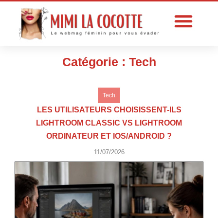
Catégorie : Tech
Tech
LES UTILISATEURS CHOISISSENT-ILS
LIGHTROOM CLASSIC VS LIGHTROOM
ORDINATEUR ET IOS/ANDROID ?
11/07/2026