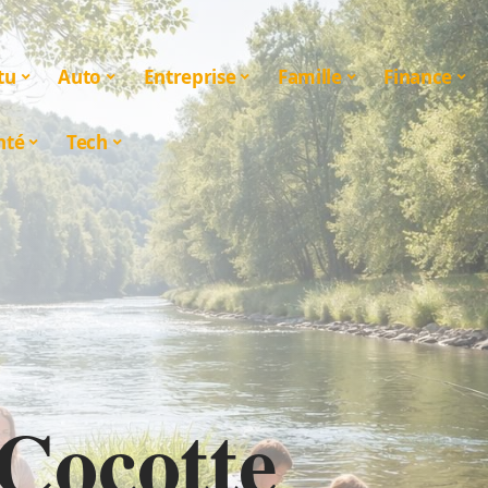
tu
Auto
Entreprise
Famille
Finance
nté
Tech
Cocotte