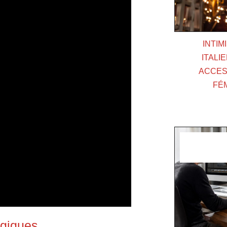
INTIM
ITALI
ACCESS
FÉ
ogiques