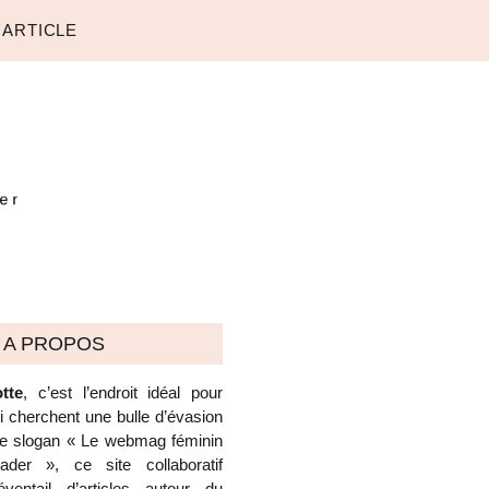
 ARTICLE
A PROPOS
tte
, c’est l’endroit idéal pour
ui cherchent une bulle d’évasion
 le slogan « Le webmag féminin
der », ce site collaboratif
ventail d’articles autour du