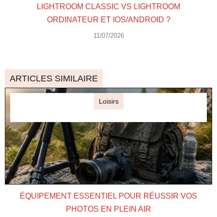
LIGHTROOM CLASSIC VS LIGHTROOM
ORDINATEUR ET IOS/ANDROID ?
11/07/2026
ARTICLES SIMILAIRE
Loisirs
ÉQUIPEMENT ESSENTIEL POUR RÉUSSIR VOS
PHOTOS EN PLEIN AIR