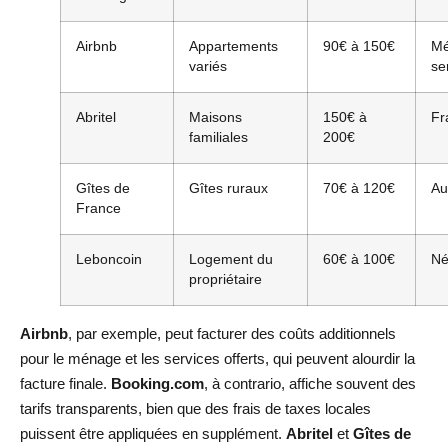
Airbnb
Appartements
90€ à 150€
Mé
variés
se
Abritel
Maisons
150€ à
Fr
familiales
200€
Gîtes de
Gîtes ruraux
70€ à 120€
Au
France
Leboncoin
Logement du
60€ à 100€
Né
propriétaire
Airbnb
, par exemple, peut facturer des coûts additionnels
pour le ménage et les services offerts, qui peuvent alourdir la
facture finale.
Booking.com
, à contrario, affiche souvent des
tarifs transparents, bien que des frais de taxes locales
puissent être appliquées en supplément.
Abritel
et
Gîtes de