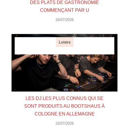
DES PLATS DE GASTRONOMIE
COMMENÇANT PAR U
16/07/2026
Loisirs
LES DJ LES PLUS CONNUS QUI SE
SONT PRODUITS AU BOOTSHAUS À
COLOGNE EN ALLEMAGNE
15/07/2026