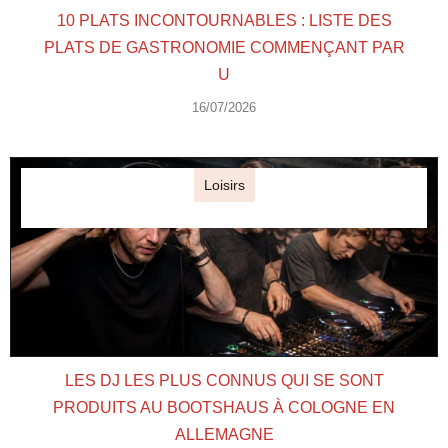
10 PLATS INCONTOURNABLES : LISTE DES
PLATS DE GASTRONOMIE COMMENÇANT PAR
U
16/07/2026
Loisirs
LES DJ LES PLUS CONNUS QUI SE SONT
PRODUITS AU BOOTSHAUS À COLOGNE EN
ALLEMAGNE