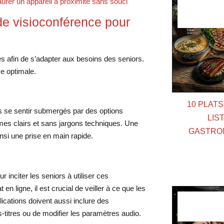
aurer un appareil à proximité sans souci
de visioconférence pour
es afin de s’adapter aux besoins des seniors.
ce optimale.
10 PLAT
as se sentir submergés par des options
LIS
rmes clairs et sans jargons techniques. Une
GASTRO
insi une prise en main rapide.
 inciter les seniors à utiliser ces
n ligne, il est crucial de veiller à ce que les
plications doivent aussi inclure des
s-titres ou de modifier les paramètres audio.