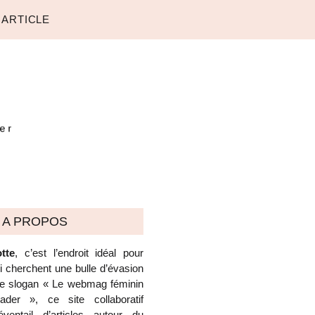
 ARTICLE
A PROPOS
tte
, c’est l’endroit idéal pour
ui cherchent une bulle d’évasion
 le slogan « Le webmag féminin
der », ce site collaboratif
ventail d’articles autour du