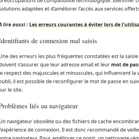
préoccupations de compatibilité technologique. Identifier
solutions adaptées et d’améliorer l’accès aux services offert
A lire aussi :
Les erreurs courantes à éviter lors de l'utili
Identifiants de connexion mal saisis
Une des erreurs les plus fréquentes constatées est la saisie 
doivent s’assurer que leur adresse email et leur
mot de pas
le respect des majuscules et minuscules, qui influencent la v
oubli, il est possible de reconfigurer le mot de passe en sui
sur le site.
Problèmes liés au navigateur
Un navigateur obsolète ou des fichiers de cache encombran
l’expérience de connexion. Il est donc recommandé de veiller 
votre navigateur. Pour améliorer ce point, un nettoyage régu