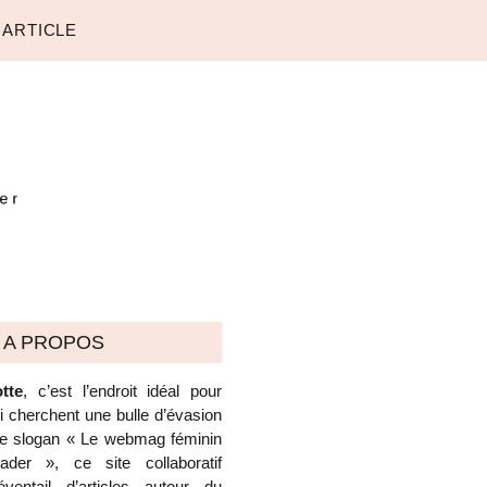
 ARTICLE
A PROPOS
tte
, c’est l’endroit idéal pour
ui cherchent une bulle d’évasion
 le slogan « Le webmag féminin
der », ce site collaboratif
ventail d’articles autour du