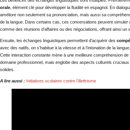
Les bénéfices des échanges linguistiques sont multiples. Premièrem
orale
, élément clé pour développer la fluidité en espagnol. En dialogu
améliore non seulement sa prononciation, mais aussi sa compréhensi
de la langue. Dans certains cas, ces conversations peuvent simuler d
comme des réunions d’affaires ou des négociations, offrant ainsi un a
Ensuite, les échanges linguistiques permettent d’acquérir des
compét
avec des natifs, on s’habitue à la vitesse et à l’intonation de la langue
Cette interaction constante mène à une meilleure compréhension de l
domaine professionnel, mais englobe des aspects culturels cruciaux p
solides.
A lire aussi :
Initiatives scolaires contre l'illettrisme