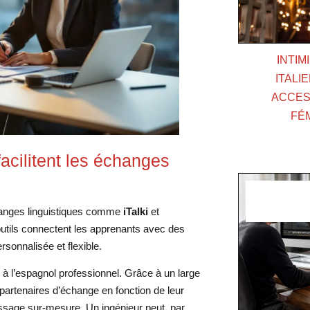
INTIM
ITALI
ACCESS
FÉ
acilitent les échanges
changes linguistiques comme
iTalki
et
outils connectent les apprenants avec des
ersonnalisée et flexible.
r à l’espagnol professionnel. Grâce à un large
s partenaires d’échange en fonction de leur
tissage sur-mesure. Un ingénieur peut, par