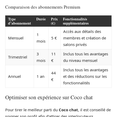
Comparaison des abonnements Premium
Type
Durée
Prix
Fonctionnalités
d’abonnement
(€)
supplémentaires
Accès aux détails des
1
Mensuel
5 €
membres et création de
mois
salons privés
3
11
Inclus tous les avantages
Trimestriel
mois
€
du niveau mensuel
Inclus tous les avantages
44
Annuel
1 an
et des réductions sur les
€
fonctionnalités
Optimiser son expérience sur Coco chat
Pour tirer le meilleur parti du
Coco chat
, il est conseillé de
soigner son profil afin d’attirer des interlocuteurs