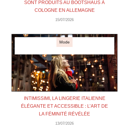
SONT PRODUITS AU BOOTSHAUS À
COLOGNE EN ALLEMAGNE
15/07/2026
Mode
INTIMISSIMI, LA LINGERIE ITALIENNE
ÉLÉGANTE ET ACCESSIBLE : L’ART DE
LA FÉMINITÉ RÉVÉLÉE
13/07/2026