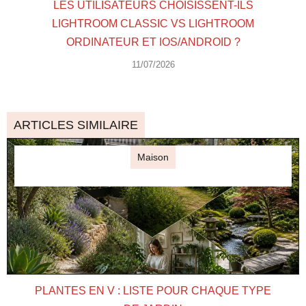
LES UTILISATEURS CHOISISSENT-ILS
LIGHTROOM CLASSIC VS LIGHTROOM
ORDINATEUR ET IOS/ANDROID ?
11/07/2026
ARTICLES SIMILAIRE
Maison
PLANTES EN V : LISTE POUR CHAQUE TYPE