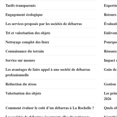
Tarifs transparents
Expertis
Engagement écologique
Retours 
Les services proposés par les sociétés de débarras
Évaluati
Tri et valorisation des objets
Enlèveme
Nettoyage complet des lieux
Pourquoi
Connaissance du terrain
Réseaux 
Service sur mesure
Impact 
Les avantages de faire appel à une société de débarras
Gain de 
professionnelle
Réduction du stress
Gestion 
Valorisation des objets
Les prin
2026
Comment évaluer le coût d’un débarras à La Rochelle ?
Quels ob
Les sociétés de débarras s’occupent-elles du nettoyage
Sécurité