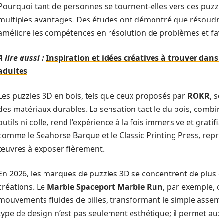
Pourquoi tant de personnes se tournent-elles vers ces puzz
multiples avantages. Des études ont démontré que résoudr
améliore les compétences en résolution de problèmes et favo
A lire aussi :
Inspiration et idées créatives à trouver dan
adultes
Les puzzles 3D en bois, tels que ceux proposés par
ROKR
, 
des matériaux durables. La sensation tactile du bois, combi
outils ni colle, rend l’expérience à la fois immersive et gra
comme le Seahorse Barque et le Classic Printing Press, repré
œuvres à exposer fièrement.
En 2026, les marques de puzzles 3D se concentrent de plus en 
créations. Le
Marble Spaceport Marble Run
, par exemple,
mouvements fluides de billes, transformant le simple asse
type de design n’est pas seulement esthétique; il permet aux