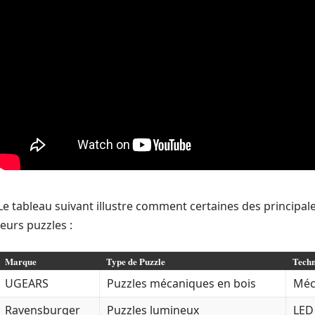
Le tableau suivant illustre comment certaines des principa
leurs puzzles :
Marque
Type de Puzzle
Techn
UGEARS
Puzzles mécaniques en bois
Méc
Ravensburger
Puzzles lumineux
LED