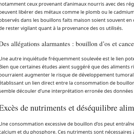
notamment ceux provenant d’animaux nourris avec des régi
peuvent libérer des métaux comme le plomb ou le cadmium l
observés dans les bouillons faits maison soient souvent en d
de rester vigilant quant à la provenance des os utilisés.
Des allégations alarmantes : bouillon d’os et cance
Une autre inquiétude fréquemment soulevée est le lien potent
Bien que certaines études aient suggéré que des aliments r
pourraient augmenter le risque de développement tumoral, 
établissant un lien direct entre la consommation de bouillon 
semble découler d’une interprétation erronée des données s
Excès de nutriments et déséquilibre alim
Une consommation excessive de bouillon d’os peut entraîn
calcium et du phosphore. Ces nutriments sont nécessaires à