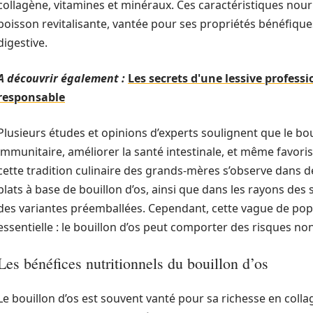
collagène, vitamines et minéraux. Ces caractéristiques nour
boisson revitalisante, vantée pour ses propriétés bénéfiques 
digestive.
A découvrir également :
Les secrets d'une lessive profess
responsable
Plusieurs études et opinions d’experts soulignent que le bou
immunitaire, améliorer la santé intestinale, et même favoris
cette tradition culinaire des grands-mères s’observe dans
plats à base de bouillon d’os, ainsi que dans les rayons de
des variantes préemballées. Cependant, cette vague de popul
essentielle : le bouillon d’os peut comporter des risques no
Les bénéfices nutritionnels du bouillon d’os
Le bouillon d’os est souvent vanté pour sa richesse en colla