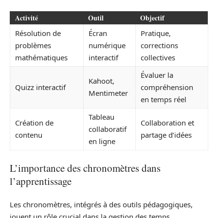
Activité
Outil
Objectif
Résolution de
Écran
Pratique,
problèmes
numérique
corrections
mathématiques
interactif
collectives
Évaluer la
Kahoot,
Quizz interactif
compréhension
Mentimeter
en temps réel
Tableau
Création de
Collaboration et
collaboratif
contenu
partage d’idées
en ligne
L’importance des chronomètres dans
l’apprentissage
Les chronomètres, intégrés à des outils pédagogiques,
jouent un rôle crucial dans la gestion des temps