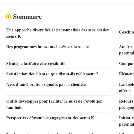
Sommaire
Une approche diversifiée et personnalisée des services des
Coaching
sœurs K
Des programmes innovants basés sur la science
Analyse 
parenta
Stratégie tarifaire et accessibilité
Comparai
Satisfaction des clients : que disent-ils réellement ?
Éléments
Axes d’amélioration signalés par la clientèle
Les too
offerts
Outils développés pour faciliter le suivi de l’évolution
Retours 
familiale
pédagog
Perspectives d’avenir et engagement des sœurs K
Initiati
parenta