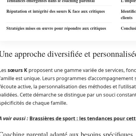
Tendances émergentes dans le coaching parental
L’impor
Réputation et intégrité des sœurs K face aux critiques
Identifi
clients
Stratégies mises en œuvre pour répondre aux critiques
Conclus
Une approche diversifiée et personnalisé
Les
sœurs K
proposent une gamme variée de services, fond
famille est unique. Leurs programmes d’accompagnement sont
l’écoute active, la personnalisation des méthodes et l’utili
validées. Cette démarche se distingue par un souci constan
spécificités de chaque famille.
A voir aussi :
Brassières de sport : les tendances pour cet
Coaching parental adapté aux besoins spécifiques