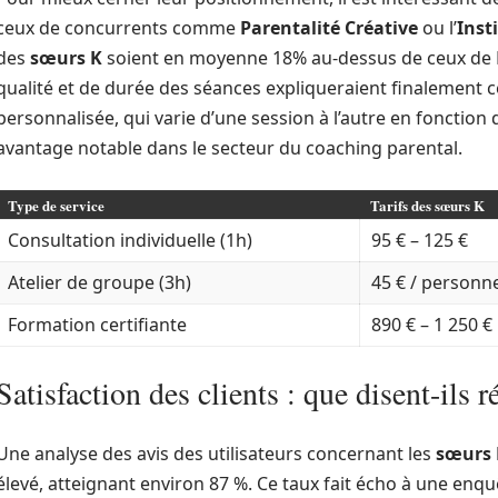
ceux de concurrents comme
Parentalité Créative
ou l’
Inst
des
sœurs K
soient en moyenne 18% au-dessus de ceux de Pa
qualité et de durée des séances expliqueraient finalement c
personnalisée, qui varie d’une session à l’autre en fonction 
avantage notable dans le secteur du coaching parental.
Type de service
Tarifs des sœurs K
Consultation individuelle (1h)
95 € – 125 €
Atelier de groupe (3h)
45 € / personn
Formation certifiante
890 € – 1 250 €
Satisfaction des clients : que disent-ils 
Une analyse des avis des utilisateurs concernant les
sœurs 
élevé, atteignant environ 87 %. Ce taux fait écho à une enquê