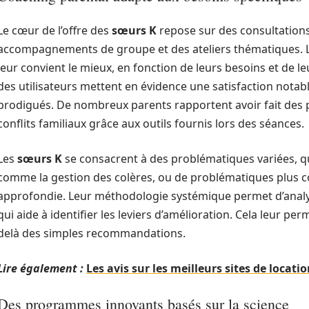
Le cœur de l’offre des
sœurs K
repose sur des consultations 
accompagnements de groupe et des ateliers thématiques. Les
leur convient le mieux, en fonction de leurs besoins et de l
des utilisateurs mettent en évidence une satisfaction notabl
prodigués. De nombreux parents rapportent avoir fait des pr
conflits familiaux grâce aux outils fournis lors des séances.
Les
sœurs K
se consacrent à des problématiques variées, qu’i
comme la gestion des colères, ou de problématiques plus 
approfondie. Leur méthodologie systémique permet d’analyse
qui aide à identifier les leviers d’amélioration. Cela leur pe
delà des simples recommandations.
Lire également :
Les avis sur les meilleurs sites de locat
Des programmes innovants basés sur la science